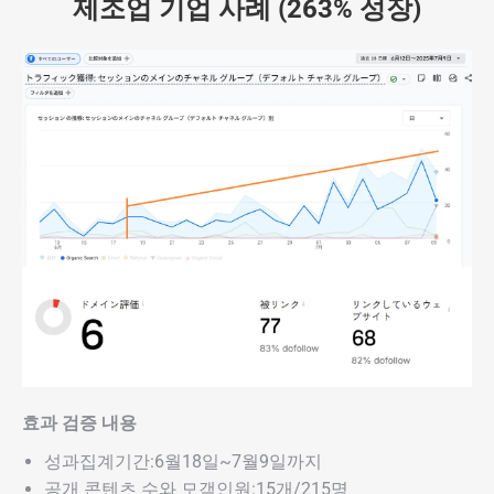
제조업 기업 사례 (263% 성장)
효과 검증 내용
성과집계기간:6월18일~7월9일까지
공개 콘텐츠 수와 모객인원:15개/215명