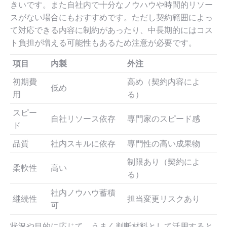
きいです。また自社内で十分なノウハウや時間的リソー
スがない場合にもおすすめです。ただし契約範囲によっ
て対応できる内容に制約があったり、中長期的にはコス
ト負担が増える可能性もあるため注意が必要です。
項目
内製
外注
初期費
高め（契約内容によ
低め
用
る）
スピー
自社リソース依存
専門家のスピード感
ド
品質
社内スキルに依存
専門性の高い成果物
制限あり（契約によ
柔軟性
高い
る）
社内ノウハウ蓄積
継続性
担当変更リスクあり
可
状況や目的に応じて、うまく判断材料として活用すると