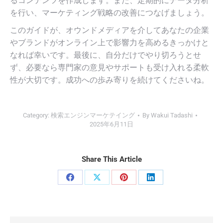
るコンテンツを作成します。また、定期的にデータ分析
を行い、マーケティング戦略の改善につなげましょう。
このガイドが、オウンドメディアを介してあなたの企業
やブランドがオンライン上で影響力を高めるきっかけと
なれば幸いです。最後に、自分だけでやり切ろうとせ
ず、必要なら専門家の意見やサポートも受け入れる柔軟
性が大切です。成功への歩み寄りを続けてくださいね。
Category:
検索エンジンマーケテイング
By
Wakui Tadashi
2025年6月11日
Share This Article
Share
Share
Share
Share
on
on
on
on
Facebook
X
Pinterest
LinkedIn