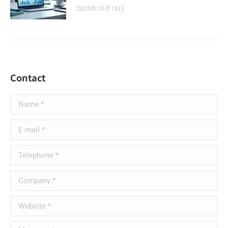
2025年10月13日
Contact
Name *
E-mail *
Telephone *
Company *
Website *
Message *