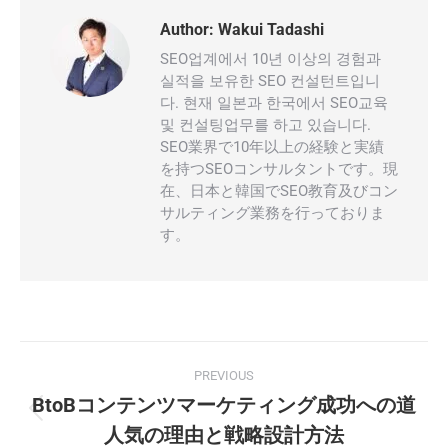
Author:
Wakui Tadashi
SEO업계에서 10년 이상의 경험과
실적을 보유한 SEO 컨설턴트입니
다. 현재 일본과 한국에서 SEO교육
및 컨설팅업무를 하고 있습니다.
SEO業界で10年以上の経験と実績
を持つSEOコンサルタントです。現
在、日本と韓国でSEO教育及びコン
サルティング業務を行っておりま
す。
Post
PREVIOUS
navigation
BtoBコンテンツマーケティング成功への道
Previous
人気の理由と戦略設計方法
post: