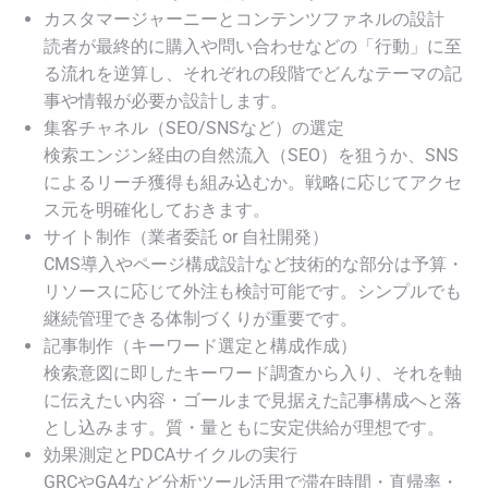
カスタマージャーニーとコンテンツファネルの設計
読者が最終的に購入や問い合わせなどの「行動」に至
る流れを逆算し、それぞれの段階でどんなテーマの記
事や情報が必要か設計します。
集客チャネル（SEO/SNSなど）の選定
検索エンジン経由の自然流入（SEO）を狙うか、SNS
によるリーチ獲得も組み込むか。戦略に応じてアクセ
ス元を明確化しておきます。
サイト制作（業者委託 or 自社開発）
CMS導入やページ構成設計など技術的な部分は予算・
リソースに応じて外注も検討可能です。シンプルでも
継続管理できる体制づくりが重要です。
記事制作（キーワード選定と構成作成）
検索意図に即したキーワード調査から入り、それを軸
に伝えたい内容・ゴールまで見据えた記事構成へと落
とし込みます。質・量ともに安定供給が理想です。
効果測定とPDCAサイクルの実行
GRCやGA4など分析ツール活用で滞在時間・直帰率・