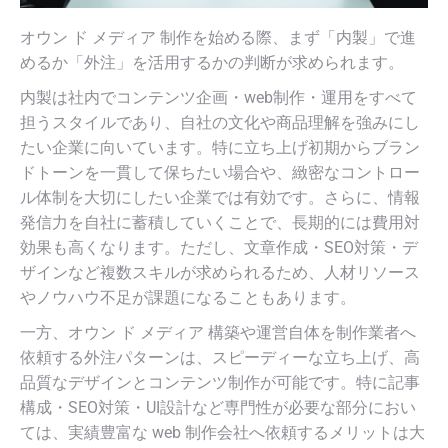
オウン ド メディア 制作を始める際、まず「内製」で進
めるか「外注」を活用するかの判断が求められます。
内製は社内でコンテンツ企画・web制作・運用をすべて
担うスタイルであり、自社の文化や商品理解を強みにし
たい企業に向いています。特に立ち上げ初期からブラン
ドトーンを一貫して保ちたい場合や、緻密なコントロー
ル体制を大切にしたい企業では有効です。さらに、情報
発信力を自社に蓄積していくことで、長期的には費用対
効果も高くなります。ただし、文章作成・SEO対策・デ
ザインなど複数スキルが求められるため、人材リソース
やノウハウ不足が課題になることもあります。
一方、オウン ド メディア 構築や運営自体を制作業者へ
依頼する外注パターンは、スピーディーな立ち上げ、高
品質なデザインとコンテンツ制作が可能です。特に記事
構成・SEO対策・UI設計など専門性が必要な部分におい
ては、実績豊富な web 制作会社へ依頼するメリットは大