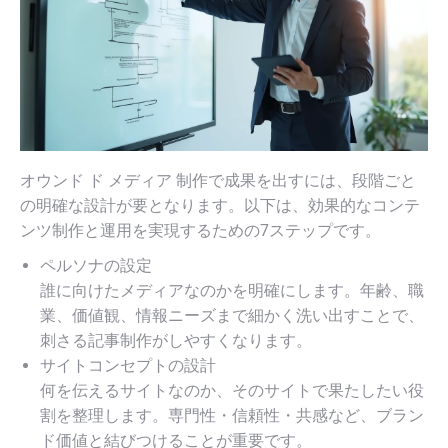
オウンド ド メディア 制作で成果を出すには、段階ごと
の明確な設計が要となります。以下は、効果的なコンテ
ンツ制作と運用を実現するための7ステップです。
ペルソナの設定
誰に向けたメディアなのかを明確にします。年齢、職
業、価値観、情報ニーズまで細かく洗い出すことで、
刺さる記事制作がしやすくなります。
サイトコンセプトの設計
何を伝えるサイトなのか、そのサイトで果たしたい役
割を整理します。専門性・信頼性・共感など、ブラン
ド価値と結びつけることが重要です。