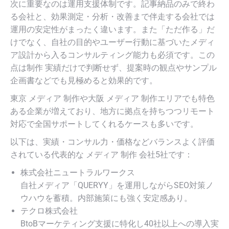
次に重要なのは運用支援体制です。記事納品のみで終わ
る会社と、効果測定・分析・改善まで伴走する会社では
運用の安定性がまったく違います。また「ただ作る」だ
けでなく、自社の目的やユーザー行動に基づいたメディ
ア設計から入るコンサルティング能力も必須です。この
点は制作 実績だけで判断せず、提案時の観点やサンプル
企画書などでも見極めると効果的です。
東京 メディア 制作や大阪 メディア 制作エリアでも特色
ある企業が増えており、地方に拠点を持ちつつリモート
対応で全国サポートしてくれるケースも多いです。
以下は、実績・コンサル力・価格などバランスよく評価
されている代表的な メディア 制作 会社5社です：
株式会社ニュートラルワークス
自社メディア「QUERYY」を運用しながらSEO対策ノ
ウハウを蓄積。内部施策にも強く安定感あり。
テクロ株式会社
BtoBマーケティング支援に特化し40社以上への導入実