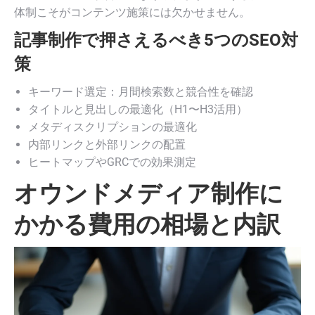
体制こそがコンテンツ施策には欠かせません。
記事制作で押さえるべき5つのSEO対
策
キーワード選定：月間検索数と競合性を確認
タイトルと見出しの最適化（H1〜H3活用）
メタディスクリプションの最適化
内部リンクと外部リンクの配置
ヒートマップやGRCでの効果測定
オウンドメディア制作に
かかる費用の相場と内訳