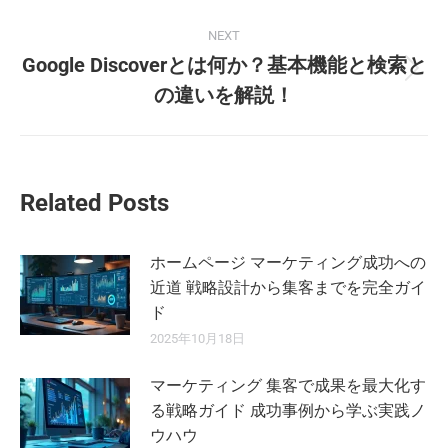
NEXT
Google Discoverとは何か？基本機能と検索と
Next
の違いを解説！
post:
Related Posts
ホームページ マーケティング成功への
近道 戦略設計から集客までを完全ガイ
ド
2025年10月18日
マーケティング 集客で成果を最大化す
る戦略ガイド 成功事例から学ぶ実践ノ
ウハウ