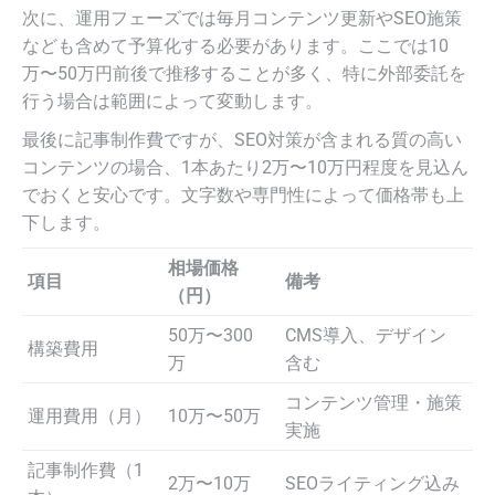
次に、運用フェーズでは毎月コンテンツ更新やSEO施策
なども含めて予算化する必要があります。ここでは10
万〜50万円前後で推移することが多く、特に外部委託を
行う場合は範囲によって変動します。
最後に記事制作費ですが、SEO対策が含まれる質の高い
コンテンツの場合、1本あたり2万〜10万円程度を見込ん
でおくと安心です。文字数や専門性によって価格帯も上
下します。
相場価格
項目
備考
（円）
50万〜300
CMS導入、デザイン
構築費用
万
含む
コンテンツ管理・施策
運用費用（月）
10万〜50万
実施
記事制作費（1
2万〜10万
SEOライティング込み