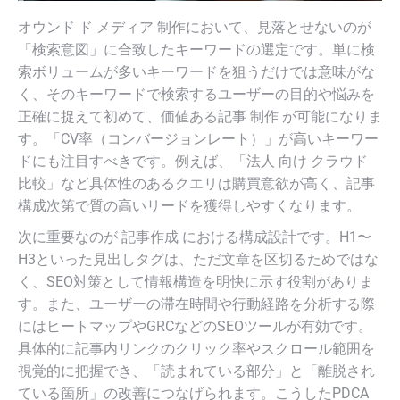
オウンド ド メディア 制作において、見落とせないのが
「検索意図」に合致したキーワードの選定です。単に検
索ボリュームが多いキーワードを狙うだけでは意味がな
く、そのキーワードで検索するユーザーの目的や悩みを
正確に捉えて初めて、価値ある記事 制作 が可能になりま
す。「CV率（コンバージョンレート）」が高いキーワー
ドにも注目すべきです。例えば、「法人 向け クラウド
比較」など具体性のあるクエリは購買意欲が高く、記事
構成次第で質の高いリードを獲得しやすくなります。
次に重要なのが 記事作成 における構成設計です。H1〜
H3といった見出しタグは、ただ文章を区切るためではな
く、SEO対策として情報構造を明快に示す役割がありま
す。また、ユーザーの滞在時間や行動経路を分析する際
にはヒートマップやGRCなどのSEOツールが有効です。
具体的に記事内リンクのクリック率やスクロール範囲を
視覚的に把握でき、「読まれている部分」と「離脱され
ている箇所」の改善につなげられます。こうしたPDCA