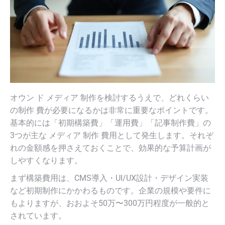
オウン ド メディア 制作を検討するうえで、どれくらい
の制​​作 費が必要になるかは非常に重要なポイントです。
基本的には「初期構築費」「運用費」「記事制作費」の
3つが主な メディア 制作 費用として発生します。それぞ
れの金額感を押さえておくことで、効果的な予算計画が
しやすくなります。
まず構築費用は、CMS導入・UI/UX設計・デザイン実装
など初期制作にかかわるものです。企業の規模や要件に
もよりますが、おおよそ50万〜300万円程度が一般的と
されています。