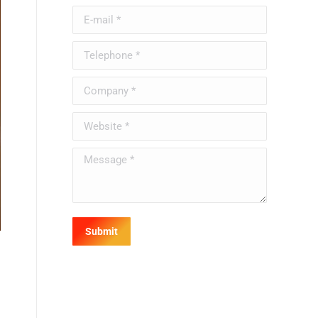
E-mail *
Telephone *
Company *
Website *
Message *
Submit