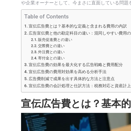
や企業オーナーとして、今まさに直面している問題
Table of Contents
宣伝広告費とは？基本的な定義と含まれる費用の内訳
広告宣伝費と他の勘定科目の違い：混同しやすい費用の
販売促進費との違い
交際費との違い
外注費との違い
寄付金との違い
宣伝広告費の効果を最大化する広告戦略と費用配分
宣伝広告費の費用対効果を高める分析手法
広告費削減で成果を出す具体的な方法と注意点
宣伝広告費の会計処理と仕訳方法：税務対応と資産計上
宣伝広告費とは？基本