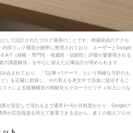
目的として設計されたブログ運用のことです。検索経由のアクセ
内部リンク構造が緻密に整理されており、ユーザーとGoogle
E-A-T（経験・専門性・権威性・信頼性）評価が重要視される
読者の課題解決」を中心に据えた記事設計が求められます。
が組み込まれており、「1記事＝1テーマ」という明確な方針のも
y など）を正確に把握し、その答えを本文中で迅速に提示するこ
リストによる階層構造の明確化もクローラビリティ向上につな
果が安定して現れるまで通常3〜6か月程度かかり、Googleア
費用や広告投資を抑えて集客できる点から、多くの個人ブロガ
リット