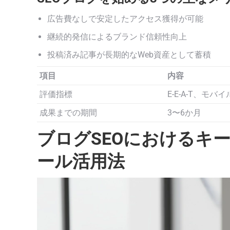
広告費なしで安定したアクセス獲得が可能
継続的発信によるブランド信頼性向上
投稿済み記事が長期的なWeb資産として蓄積
項目
内容
評価指標
E-E-A-T、モ
成果までの期間
3〜6か月
ブログSEOにおけるキ
ール活用法