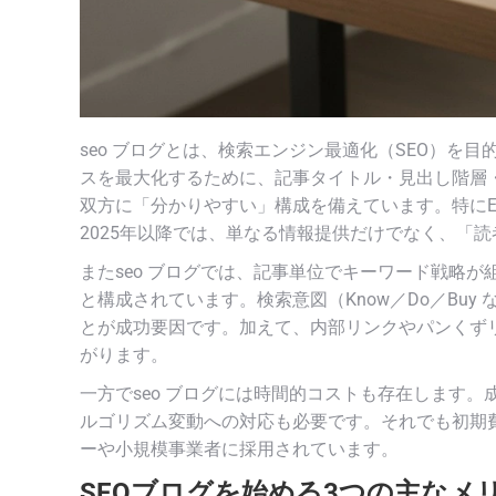
seo ブログとは、検索エンジン最適化（SEO）を
スを最大化するために、記事タイトル・見出し階層・
双方に「分かりやすい」構成を備えています。特にE-
2025年以降では、単なる情報提供だけでなく、「
またseo ブログでは、記事単位でキーワード戦略
と構成されています。検索意図（Know／Do／Bu
とが成功要因です。加えて、内部リンクやパンくず
がります。
一方でseo ブログには時間的コストも存在します。成
ルゴリズム変動への対応も必要です。それでも初期
ーや小規模事業者に採用されています。
SEOブログを始める3つの主なメ