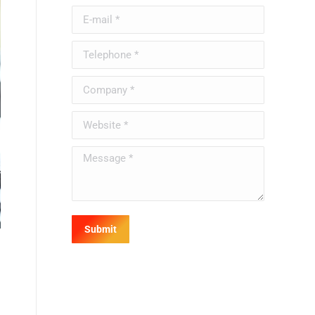
E-mail *
Telephone *
Company *
Website *
Message *
Submit