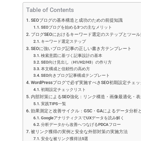
Table of Contents
SEOブログの基本構造と成功のための前提知識
SEOブログを始める3つの主なメリット
ブログSEOにおけるキーワード選定のステップとツール
キーワード選定ステップ
SEOに強いブログ記事の正しい書き方テンプレート
検索意図に基づく記事設計の基本
SEO向け見出し（H1/H2/H3）の作り方
本文構成と信頼性の高め方
SEO向きブログ記事構成テンプレート
WordPressブログで必ず実施すべきSEO初期設定チェ
初期設定チェックリスト
内部対策によるSEO強化：リンク構造・画像最適化・
実践TIPS一覧
効果測定と改善サイクル：GSC・GAによるデータ分析と
GoogleアナリティクスでUXデータを読み解く
分析データから改善へつなげるPDCAフロー
被リンク獲得の実例と安全な外部対策の実施方法
安全な被リンク獲得法5選