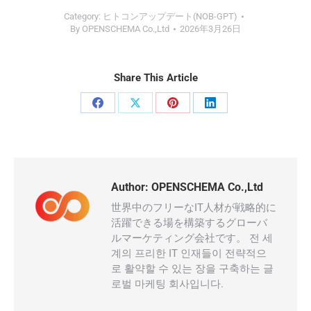
Category:
ヒトコンアップデート(NOB-GPT)
By
OPENSCHEMA Co.,Ltd
2026年3月26日
Share This Article
Share
Share
Share
Share
on
on
on
on
Facebook
X
Pinterest
LinkedIn
Author:
OPENSCHEMA Co.,Ltd
世界中のフリーなIT人材が戦略的に
活躍できる場を構築するグローバ
ルマーケティング会社です。 전 세
계의 프리한 IT 인재들이 전략적으
로 활약할 수 있는 장을 구축하는 글
로벌 마케팅 회사입니다.