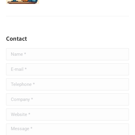
Contact
Name *
E-mail *
Telephone *
Company *
Website *
Message *