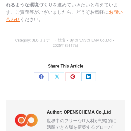
れるような環境づくり
を進めていきたいと考えていま
す。ご質問等がございましたら、どうぞお気軽に
お問い
合わせ
ください。
Category:
SEOセミナー・登壇
By
OPENSCHEMA Co.,Ltd
2025年3月17日
Share This Article
Share
Share
Share
Share
on
on
on
on
Facebook
X
Pinterest
LinkedIn
Author:
OPENSCHEMA Co.,Ltd
世界中のフリーなIT人材が戦略的に
活躍できる場を構築するグローバ