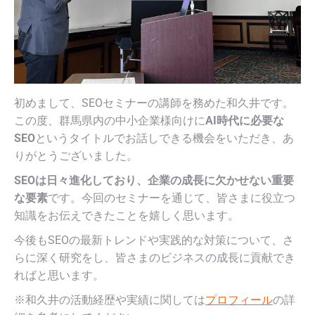
初めまして、SEOセミナーの講師を務めた和久井です。
この度、群馬県内の中小企業様向けに
AI時代に必要な
SEO
というタイトルでお話しできる機会をいただき、あ
りがとうございました。
SEOは日々進化しており、企業の成長に欠かせない重要
な要素
です。今回のセミナーを通じて、皆さまに役立つ
知識をお伝えできたことを嬉しく思います。
今後もSEOの最新トレンドや実践的な対策について、さ
らに深く研究をし、皆さまのビジネスの成長に貢献でき
ればと思います。
※和久井の活動経歴や実績に関しては
プロフィール
の詳