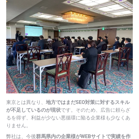
東京とは異なり、
地方ではまだSEO対策に対するスキル
が不足しているのが現状
です。そのため、広告に頼らざ
るを得ず、利益が少ない悪循環に陥る企業様も少なくあ
りません。
弊社は、今後
群馬県内の企業様がWEBサイトで実績を作