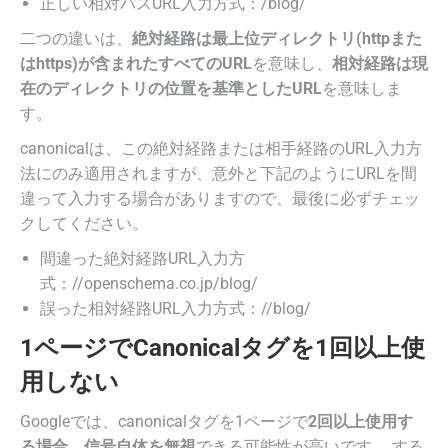
正しい相対パスURL入力方式：/blog/
二つの違いは、
絶対経路は最上位ディレクトリ(httpまた
はhttps)が含まれたすべてのURL
を意味し、
相対経路は現
在のディレクトリの位置を基準としたURL
を意味しま
す。
canonicalは、この絶対経路または相手経路のURL入力方
法にのみ適用されますが、意外と下記のようにURLを間
違って入力する場合がありますので、最後に必ずチェッ
クしてください。
間違った絶対経路URL入力方
式：//openschema.co.jp/blog/
誤った相対経路URL入力方式：//blog/
1ページでCanonicalタグを1回以上使
用しない
Googleでは、canonicalタグを1ページで
2回以上使用す
る場合、信号自体を無視
できる可能性が高いです。 する