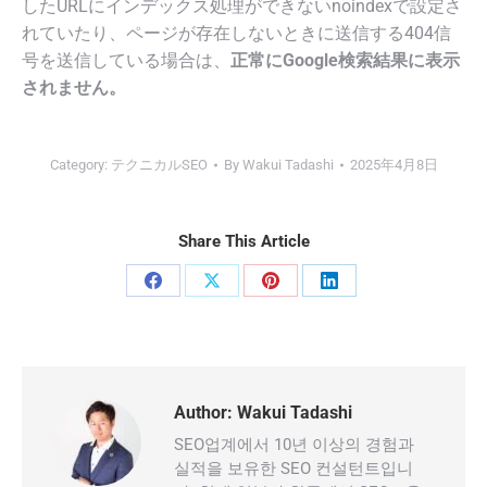
したURLにインデックス処理ができないnoindexで設定さ
れていたり、ページが存在しないときに送信する404信
号を送信している場合は、
正常にGoogle検索結果に表示
されません。
Category:
テクニカルSEO
By
Wakui Tadashi
2025年4月8日
Share This Article
Share
Share
Share
Share
on
on
on
on
Facebook
X
Pinterest
LinkedIn
Author:
Wakui Tadashi
SEO업계에서 10년 이상의 경험과
실적을 보유한 SEO 컨설턴트입니