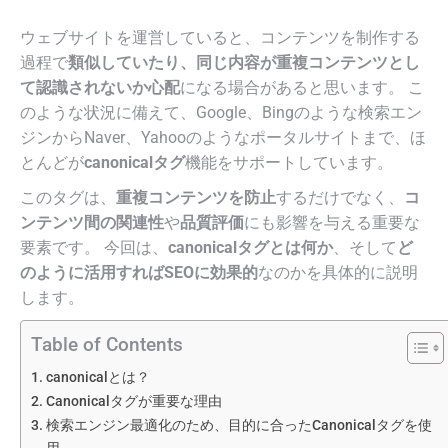
ウェブサイトを運営していると、コンテンツを制作する
過程で
類似していたり、同じ内容が重複コンテンツとし
て認識されないか心配
になる場合があると思います。 こ
のような状況に備えて、Google、Bingのような検索エン
ジンからNaver、Yahooのようなポータルサイトまで、ほ
とんどが
canonicalタグ
機能をサポートしています。
このタグは、
重複コンテンツを防止
するだけでなく、
コ
ンテンツ間の関連性
や
品質評価
にも影響を与える重要な
要素です。 今回は、
canonicalタグとは何か
、そして
ど
のように活用すればSEOに効果的
なのかを具体的に説明
します。
Table of Contents
canonicalとは？
Canonicalタグが重要な理由
検索エンジン最適化のため、目的に合ったCanonicalタグを使