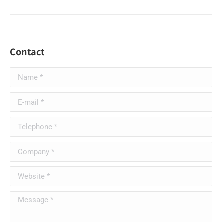
Contact
Name *
E-mail *
Telephone *
Company *
Website *
Message *