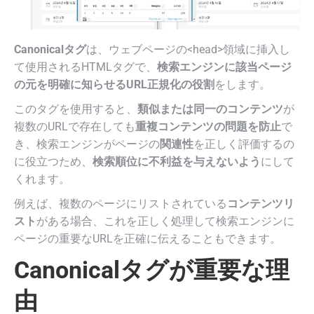
Canonicalタグ
は、ウェブページの<head>領域に挿入し
て使用されるHTMLタグで、
検索エンジンに該当ページ
の元を明確に知らせるURL正規化の役割
をします。
このタグを使用すると、
類似または同一のコンテンツ
が
複数のURLで存在しても
重複コンテンツの問題を防止
で
き、検索エンジンがページの
関連性
を正しく評価するの
に役立つため、
検索順位に不利益を与えないよう
にして
くれます。
例えば、複数のページにリストされている
コンテンツリ
スト
がある場合、これを正しく処理して検索エンジンに
ページの重要なURLを正確に伝えることもできます。
Canonicalタグが重要な理
由