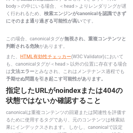
body＞の中にいる場合、＜head＞よりレンダリングが遅
く行われるため、
検索エンジンがcanonicalを認識できず
にそのまま通り過ぎる可能性が高い
です。
この場合、canonicalタグが
無視され、重複コンテンツと
判断される危険
があります。
また、
HTML有効性チェッカー
(W3C Validator)において
も、canonicalタグが＜head＞以外の位置に存在する場合
は
文法エラー
とみなされ、これはメンテナンス過程でも
予期せぬ問題を引き起こす可能性があります。
指定したURLがnoindexまたは404の
状態ではないか確認すること
canonicalは重複コンテンツの回避または関連性を評価す
るために使用するタグであり、元のコンテンツは検索結
果にインデックスされます。 しかし、canonicalで設定