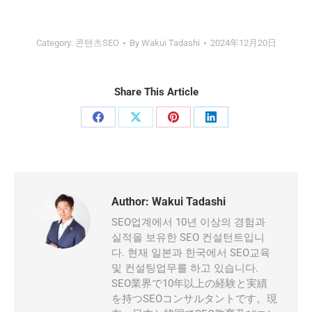
Category:
콘텐츠SEO
By
Wakui Tadashi
2024年12月20日
Share This Article
Share
Share
Share
Share
on
on
on
on
Facebook
X
Pinterest
LinkedIn
Author:
Wakui Tadashi
SEO업계에서 10년 이상의 경험과
실적을 보유한 SEO 컨설턴트입니
다. 현재 일본과 한국에서 SEO교육
및 컨설팅업무를 하고 있습니다.
SEO業界で10年以上の経験と実績
を持つSEOコンサルタントです。現